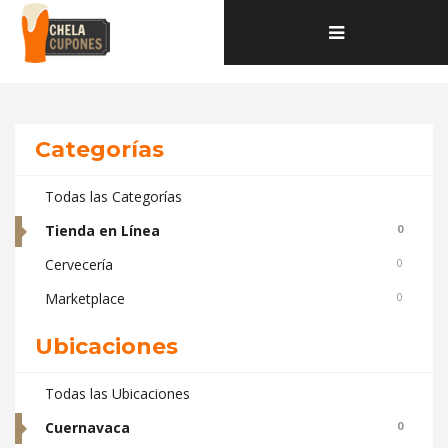
Home
Toggle
Deals and coupons de la categoría Tienda en Línea ubicados en
navigation
Cuernavaca
Categorías
Todas las Categorías
Tienda en Línea
0
Cervecería
0
Marketplace
0
Ubicaciones
Todas las Ubicaciones
Cuernavaca
0