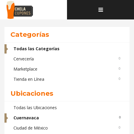
Home
Deals and coupons ubicados en Cuernavaca
Toggle
navigation
Categorías
Todas las Categorías
Cervecería
0
Marketplace
0
Tienda en Línea
0
Ubicaciones
Todas las Ubicaciones
Cuernavaca
0
Ciudad de México
0