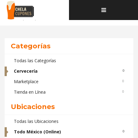
Home
Toggle
Deals and coupons de la categoría Cervecería ubicados en Todo
navigation
México (Online)
Categorías
Todas las Categorías
Cervecería
0
Marketplace
0
Tienda en Línea
0
Ubicaciones
Todas las Ubicaciones
Todo México (Online)
0