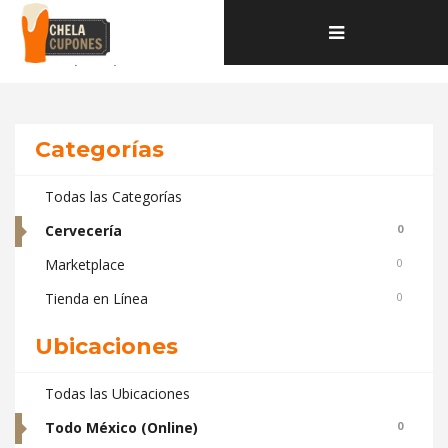
Home
Toggle
Deals and coupons de la categoría Cervecería ubicados en Todo
navigation
México (Online)
Categorías
Todas las Categorías
Cervecería
0
Marketplace
0
Tienda en Línea
0
Ubicaciones
Todas las Ubicaciones
Todo México (Online)
0