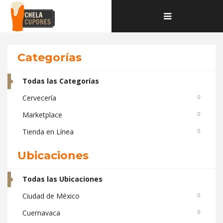
Home
Deals and coupons
Toggle
navigation
Categorías
Todas las Categorías
Cervecería
0
Marketplace
0
Tienda en Línea
0
Ubicaciones
Todas las Ubicaciones
Ciudad de México
0
Cuernavaca
0