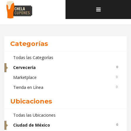
Home
Toggle
Deals and coupons de la categoría Cervecería ubicados en
navigation
Ciudad de México
Categorías
Todas las Categorías
Cervecería
0
Marketplace
0
Tienda en Línea
0
Ubicaciones
Todas las Ubicaciones
Ciudad de México
0