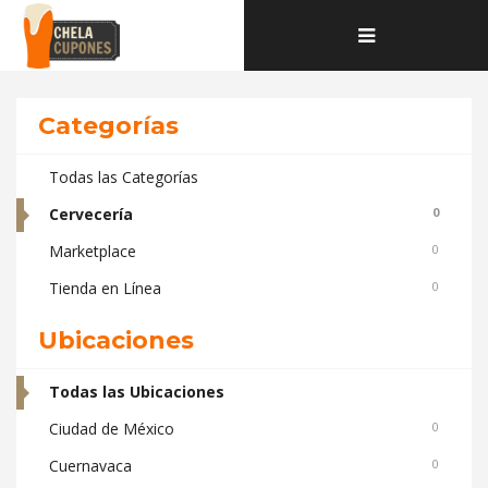
Home
Deals and coupons de la categoría Cervecería
Toggle
navigation
Categorías
Todas las Categorías
Cervecería
0
Marketplace
0
Tienda en Línea
0
Ubicaciones
Todas las Ubicaciones
Ciudad de México
0
Cuernavaca
0