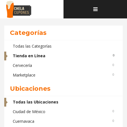
Home
Deals and coupons de la categoría Tienda en Línea
Toggle
navigation
Categorías
Todas las Categorías
Tienda en Línea
0
Cervecería
0
Marketplace
0
Ubicaciones
Todas las Ubicaciones
Ciudad de México
0
Cuernavaca
0